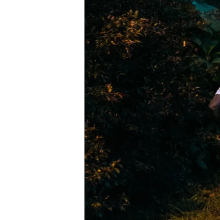
DEL
AÑO