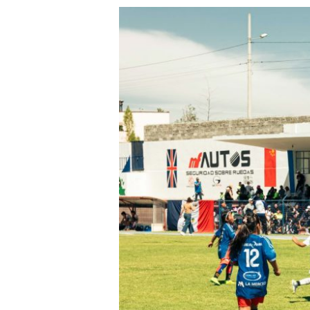
COTACACHI
SE
CONSOLIDA
COMO
LA
CAPITAL
DEPORTIVA
E
INTEGRADORA
DEL
PAÍS