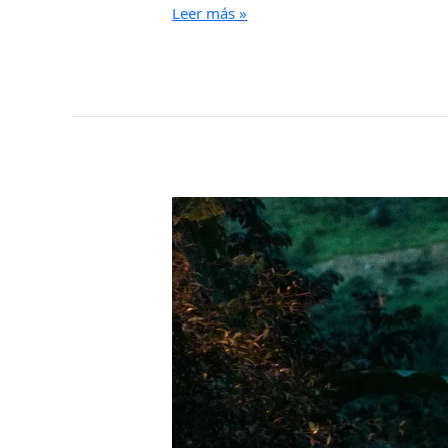
Leer más »
COTACACHI
SE
PREPARA
PARA
EL
DESAFÍO
DE
TRAIL
RUNNING
MÁS
IMPORTANTE