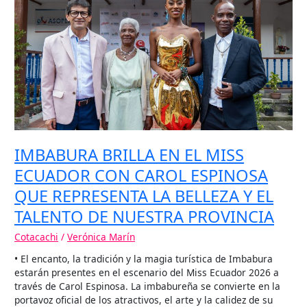
EN
EL
MISS
ECUADOR
CON
CAROL
ESPINOSA
QUE
REPRESENTA
LA
BELLEZA
IMBABURA BRILLA EN EL MISS
Y
ECUADOR CON CAROL ESPINOSA
EL
TALENTO
QUE REPRESENTA LA BELLEZA Y EL
DE
TALENTO DE NUESTRA PROVINCIA
NUESTRA
PROVINCIA
Cotacachi
/
Verónica Marín
• El encanto, la tradición y la magia turística de Imbabura
estarán presentes en el escenario del Miss Ecuador 2026 a
través de Carol Espinosa. La imbabureña se convierte en la
portavoz oficial de los atractivos, el arte y la calidez de su