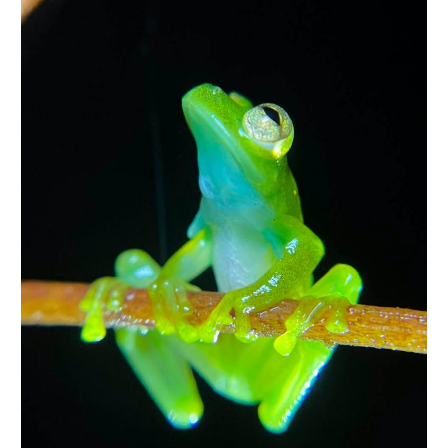
EL
TESORO
NATURAL
DE
COTACACHI
CONQUISTA
LA
MIRADA
DE
LA
PRENSA
NACIONAL