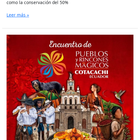
como la conservación del 50%
Leer más »
COTACACHI
SERÁ
LA
SEDE
DEL
ENCUENTRO
NACIONAL
DE
PUEBLOS
Y
RINCONES
MÁGICOS
DEL
ECUADOR