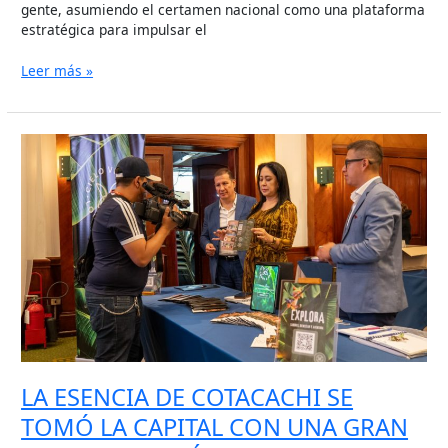
gente, asumiendo el certamen nacional como una plataforma
estratégica para impulsar el
Leer más »
LA
ESENCIA
DE
COTACACHI
SE
TOMÓ
LA
CAPITAL
CON
UNA
GRAN
CARAVANA
TURÍSTICA
LA ESENCIA DE COTACACHI SE
Y
TOMÓ LA CAPITAL CON UNA GRAN
DE
NEGOCIOS