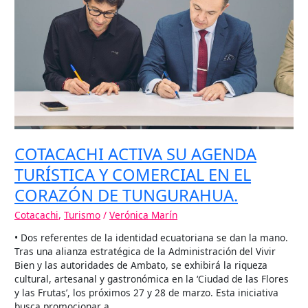
TURÍSTICA
Y
COMERCIAL
EN
EL
CORAZÓN
DE
TUNGURAHUA.
COTACACHI ACTIVA SU AGENDA
TURÍSTICA Y COMERCIAL EN EL
CORAZÓN DE TUNGURAHUA.
Cotacachi
,
Turismo
/
Verónica Marín
• Dos referentes de la identidad ecuatoriana se dan la mano.
Tras una alianza estratégica de la Administración del Vivir
Bien y las autoridades de Ambato, se exhibirá la riqueza
cultural, artesanal y gastronómica en la ‘Ciudad de las Flores
y las Frutas’, los próximos 27 y 28 de marzo. Esta iniciativa
busca promocionar a