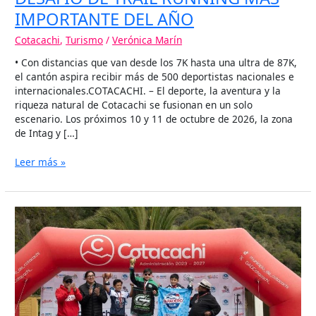
IMPORTANTE DEL AÑO
Cotacachi
,
Turismo
/
Verónica Marín
• Con distancias que van desde los 7K hasta una ultra de 87K,
el cantón aspira recibir más de 500 deportistas nacionales e
internacionales.COTACACHI. – El deporte, la aventura y la
riqueza natural de Cotacachi se fusionan en un solo
escenario. Los próximos 10 y 11 de octubre de 2026, la zona
de Intag y […]
Leer más »
CUICOCHA
RECIBE
A
LOS
MEJORES
NADADORES
DEL
PAÍS