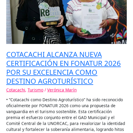
2026
POR
SU
EXCELENCIA
COMO
DESTINO
AGROTURÍSTICO
COTACACHI ALCANZA NUEVA
CERTIFICACIÓN EN FONATUR 2026
POR SU EXCELENCIA COMO
DESTINO AGROTURÍSTICO
Cotacachi
,
Turismo
/
Verónica Marín
• “Cotacachi como Destino Agroturístico” ha sido reconocido
oficialmente por FONATUR 2026 como una propuesta de
vanguardia en el turismo sostenible. Esta certificación
premia el esfuerzo conjunto entre el GAD Municipal y el
Comité Central de la UNORCAC, para revalorizar la identidad
cultural y fortalecer la soberanía alimentaria, logrando hitos