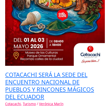
COTACACHI SERÁ LA SEDE DEL
ENCUENTRO NACIONAL DE
PUEBLOS Y RINCONES MÁGICOS
DEL ECUADOR
Cotacachi
,
Turismo
/
Verónica Marín