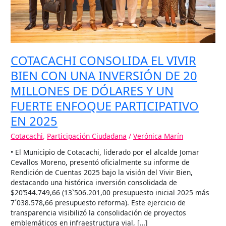
20
MILLONES
DE
DÓLARES
Y
UN
COTACACHI CONSOLIDA EL VIVIR
FUERTE
ENFOQUE
BIEN CON UNA INVERSIÓN DE 20
PARTICIPATIVO
MILLONES DE DÓLARES Y UN
EN
2025
FUERTE ENFOQUE PARTICIPATIVO
EN 2025
Cotacachi
,
Participación Ciudadana
/
Verónica Marín
• El Municipio de Cotacachi, liderado por el alcalde Jomar
Cevallos Moreno, presentó oficialmente su informe de
Rendición de Cuentas 2025 bajo la visión del Vivir Bien,
destacando una histórica inversión consolidada de
$20’544.749,66 (13`506.201,00 presupuesto inicial 2025 más
7´038.578,66 presupuesto reforma). Este ejercicio de
transparencia visibilizó la consolidación de proyectos
emblemáticos en infraestructura vial, […]