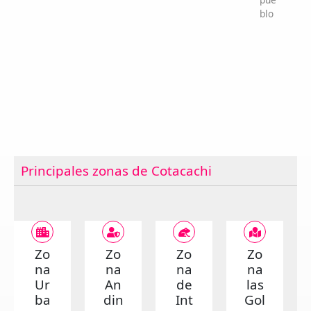
blo
Principales zonas de Cotacachi
Zo
Zo
Zo
Zo
na
na
na
na
Ur
An
de
las
ba
din
Int
Gol