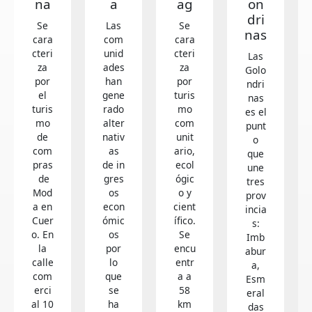
na
a
ag
on
dri
Se
Las
Se
nas
cara
com
cara
cteri
unid
cteri
Las
za
ades
za
Golo
por
han
por
ndri
el
gene
turis
nas
turis
rado
mo
es el
mo
alter
com
punt
de
nativ
unit
o
com
as
ario,
que
pras
de in
ecol
une
de
gres
ógic
tres
Mod
os
o y
prov
a en
econ
cient
incia
Cuer
ómic
ífico.
s:
o. En
os
Se
Imb
la
por
encu
abur
calle
lo
entr
a,
com
que
a a
Esm
erci
se
58
eral
al 10
ha
km
das