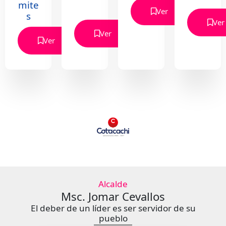
mite
Ver
s
Ver
Ver
Belleza Natural
Ver
Alcalde
Msc. Jomar Cevallos
El deber de un líder es ser servidor de su
pueblo