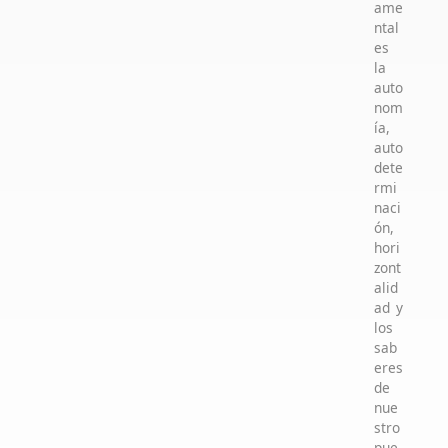
ame
ntal
es
la
auto
nom
ía,
auto
dete
rmi
naci
ón,
hori
zont
alid
ad y
los
sab
eres
de
nue
stro
pue