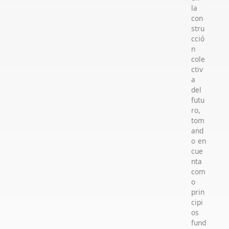
la
con
stru
cció
n
cole
ctiv
a
del
futu
ro,
tom
and
o en
cue
nta
com
o
prin
cipi
os
fund