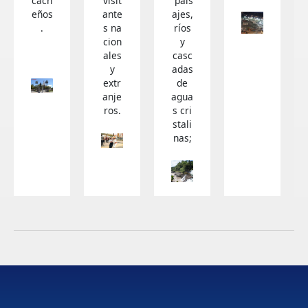
cach
visit
pais
eños
ante
ajes,
.
s na
ríos
cion
y
ales
casc
y
adas
extr
de
anje
agua
ros.
s cri
stali
nas;