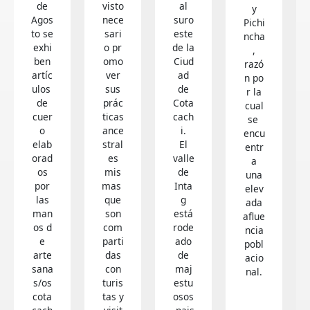
de
visto
al
y
Agos
nece
suro
Pichi
to se
sari
este
ncha
exhi
o pr
de la
,
ben
omo
Ciud
razó
artíc
ver
ad
n po
ulos
sus
de
r la
de
prác
Cota
cual
cuer
ticas
cach
se
o
ance
i.
encu
elab
stral
El
entr
orad
es
valle
a
os
mis
de
una
por
mas
Inta
elev
las
que
g
ada
man
son
está
aflue
os d
com
rode
ncia
e
parti
ado
pobl
arte
das
de
acio
sana
con
maj
nal.
s/os
turis
estu
cota
tas y
osos