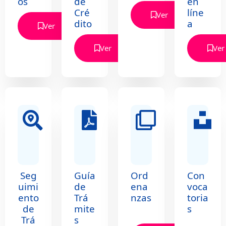
os
de
en
Cré
líne
Ver
dito
a
Ver
Ver
Ver
Lagun
a de
Seg
Guía
Ord
Con
Cuicoc
uimi
de
ena
voca
ento
Trá
nzas
toria
de
mite
s
ha
Trá
s