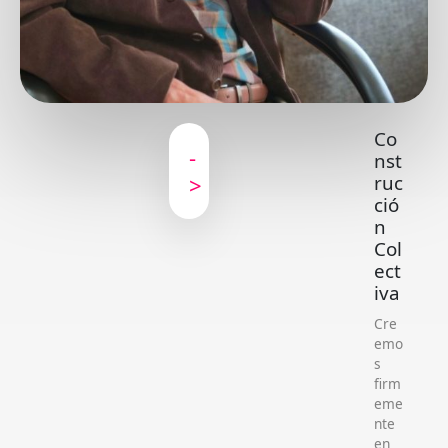
Co
-
nst
>
ruc
ció
n
Col
ect
iva
Cre
emo
s
firm
eme
nte
en