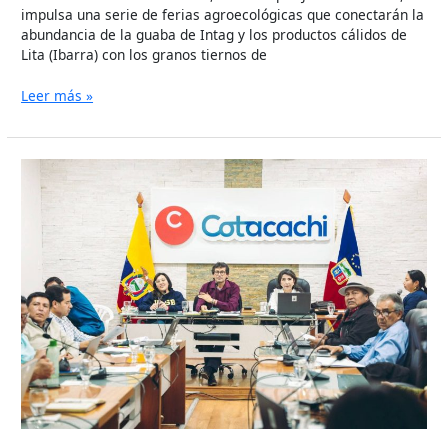
impulsa una serie de ferias agroecológicas que conectarán la
abundancia de la guaba de Intag y los productos cálidos de
Lita (Ibarra) con los granos tiernos de
Leer más »
COTACACHI
APRUEBA
ORDENANZA
PARA
INSTAURAR
EL
SISTEMA
DE
ESTACIONAMIENTO
ROTATIVO
TARIFADO
EN
LA
ZONA
URBANA