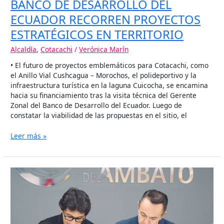
BANCO DE DESARROLLO DEL
ECUADOR RECORREN PROYECTOS
ESTRATÉGICOS EN TERRITORIO
Alcaldía
,
Cotacachi
/
Verónica Marín
• El futuro de proyectos emblemáticos para Cotacachi, como
el Anillo Vial Cushcagua – Morochos, el polideportivo y la
infraestructura turística en la laguna Cuicocha, se encamina
hacia su financiamiento tras la visita técnica del Gerente
Zonal del Banco de Desarrollo del Ecuador. Luego de
constatar la viabilidad de las propuestas en el sitio, el
Leer más »
COTACACHI
ACTIVA
SU
AGENDA
TURÍSTICA
Y