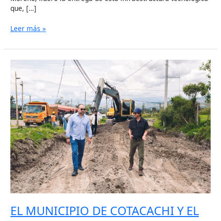
que, […]
Leer más »
EL
MUNICIPIO
DE
COTACACHI
Y
EL
BANCO
DE
DESARROLLO
DEL
ECUADOR
RECORREN
PROYECTOS
ESTRATÉGICOS
EN
EL MUNICIPIO DE COTACACHI Y EL
TERRITORIO