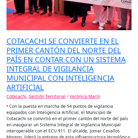
DEL
PAÍS
EN
CONTAR
CON
UN
COTACACHI SE CONVIERTE EN EL
SISTEMA
INTEGRAL
PRIMER CANTÓN DEL NORTE DEL
DE
PAÍS EN CONTAR CON UN SISTEMA
VIGILANCIA
MUNICIPAL
INTEGRAL DE VIGILANCIA
CON
MUNICIPAL CON INTELIGENCIA
INTELIGENCIA
ARTIFICIAL
ARTIFICIAL
Cotacachi
,
Gestión Territorial
/
Verónica Marín
• Con la puesta en marcha de 54 puntos de vigilancia
equipados con Inteligencia Artificial, el Municipio de
Cotacachi se convirtió en el primer cantón del norte del país
en inaugurar un Sistema Integral de Vigilancia Municipal
interoperable con el ECU 911. El alcalde, Jomar Cevallos
Moreno, lideró la entrega de esta infraestructura tecnológica