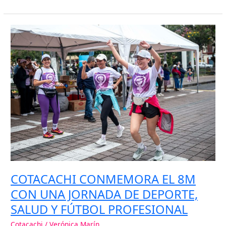
COTACACHI
CONMEMORA
EL
8M
CON
UNA
JORNADA
DE
DEPORTE,
SALUD
Y
FÚTBOL
PROFESIONAL
COTACACHI CONMEMORA EL 8M
CON UNA JORNADA DE DEPORTE,
SALUD Y FÚTBOL PROFESIONAL
Cotacachi
/
Verónica Marín