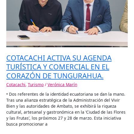
COMERCIAL
EN
EL
CORAZÓN
DE
TUNGURAHUA.
COTACACHI ACTIVA SU AGENDA
TURÍSTICA Y COMERCIAL EN EL
CORAZÓN DE TUNGURAHUA.
Cotacachi
,
Turismo
/
Verónica Marín
• Dos referentes de la identidad ecuatoriana se dan la mano.
Tras una alianza estratégica de la Administración del Vivir
Bien y las autoridades de Ambato, se exhibirá la riqueza
cultural, artesanal y gastronómica en la ‘Ciudad de las Flores
y las Frutas’, los próximos 27 y 28 de marzo. Esta iniciativa
busca promocionar a